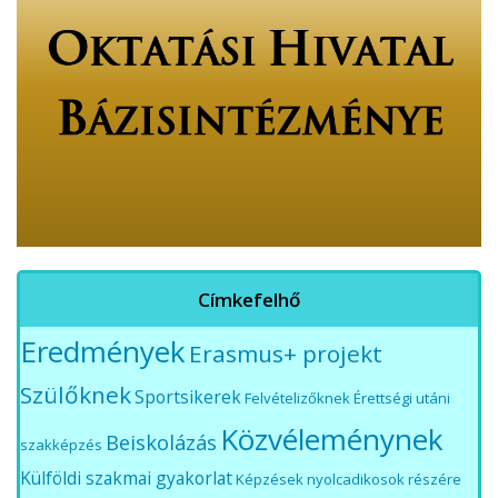
Címkefelhő
Eredmények
Erasmus+ projekt
Szülőknek
Sportsikerek
Felvételizőknek
Érettségi utáni
Közvéleménynek
Beiskolázás
szakképzés
Külföldi szakmai gyakorlat
Képzések nyolcadikosok részére