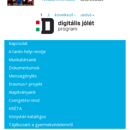
tartalommal kapcsolatosan
Oldalak
1
2
következő ›
utolsó »
Kapcsolat
A tanév helyi rendje
Munkatársaink
Dokumentumok
Menzaigénylés
Erasmus+ projekt
Alapítványaink
Csengetési rend
KRÉTA
Könyvtári katalógus
Tájékozató a gyermekvédelemről