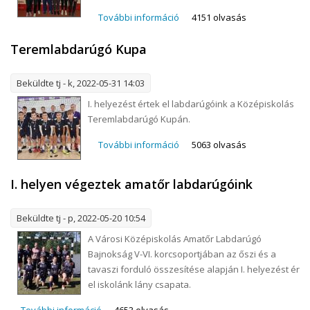
További információ
Újabb sporteredmények
4151 olvasás
tartalommal kapcsolatosan
Teremlabdarúgó Kupa
Beküldte
tj
- k, 2022-05-31 14:03
I. helyezést értek el labdarúgóink a Középiskolás
Teremlabdarúgó Kupán.
További információ
Teremlabdarúgó Kupa
5063 olvasás
tartalommal kapcsolatosan
I. helyen végeztek amatőr labdarúgóink
Beküldte
tj
- p, 2022-05-20 10:54
A Városi Középiskolás Amatőr Labdarúgó
Bajnokság V-VI. korcsoportjában az őszi és a
tavaszi forduló összesítése alapján I. helyezést ér
el iskolánk lány csapata.
További információ
I. helyen végeztek amatőr labdarúgóink
4653 olvasás