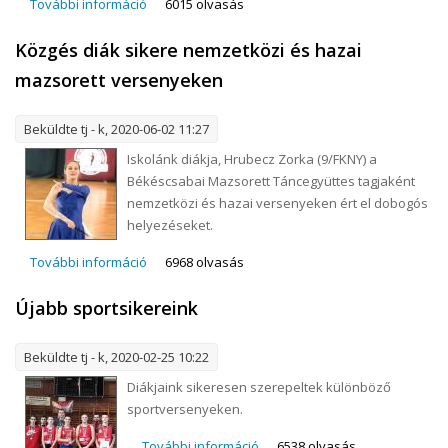
További információ
Sikeres szereplés nemzetközi sportversenyen
6015 olvasás
tartalommal kapcsolatosan
Közgés diák sikere nemzetközi és hazai
mazsorett versenyeken
Beküldte
tj
- k, 2020-06-02 11:27
Iskolánk diákja, Hrubecz Zorka (9/FKNY) a
Békéscsabai Mazsorett Táncegyüttes tagjaként
nemzetközi és hazai versenyeken ért el dobogós
helyezéseket.
További információ
Közgés diák sikere nemzetközi és hazai
6968 olvasás
mazsorett versenyeken tartalommal
Újabb sportsikereink
kapcsolatosan
Beküldte
tj
- k, 2020-02-25 10:22
Diákjaink sikeresen szerepeltek különböző
sportversenyeken.
További információ
Újabb sportsikereink
6538 olvasás