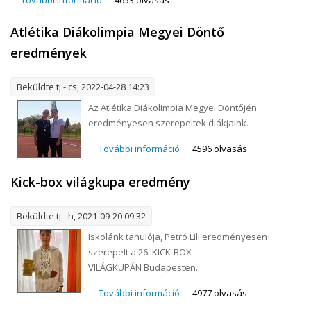
tartalommal kapcsolatosan
Atlétika Diákolimpia Megyei Döntő
eredmények
Beküldte
tj
- cs, 2022-04-28 14:23
Az Atlétika Diákolimpia Megyei Döntőjén
eredményesen szerepeltek diákjaink.
További információ
Atlétika Diákolimpia Megyei
4596 olvasás
Döntő eredmények
tartalommal kapcsolatosan
Kick-box világkupa eredmény
Beküldte
tj
- h, 2021-09-20 09:32
Iskolánk tanulója, Petró Lili eredményesen
szerepelt a 26. KICK-BOX
VILÁGKUPÁN Budapesten.
További információ
Kick-box világkupa eredmény
4977 olvasás
tartalommal kapcsolatosan