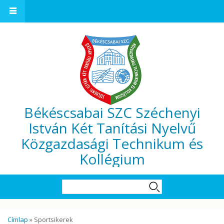
Ugrás a tartalomra
Békéscsabai SZC Széchenyi
István Két Tanítási Nyelvű
Közgazdasági Technikum és
Kollégium
Keresés űrlap
Keresés
Jelenlegi hely
Címlap
» Sportsikerek