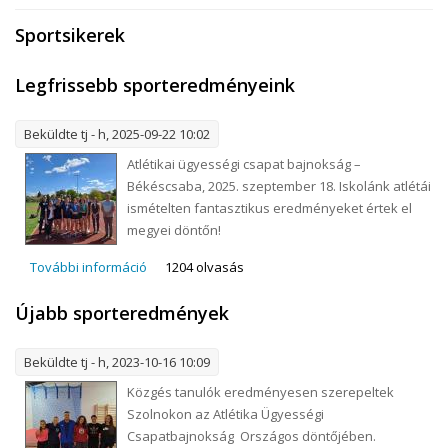
Sportsikerek
Legfrissebb sporteredményeink
Beküldte
tj
- h, 2025-09-22 10:02
Atlétikai ügyességi csapat bajnokság –
Békéscsaba, 2025. szeptember 18. Iskolánk atlétái
ismételten fantasztikus eredményeket értek el
megyei döntőn!
További információ
Legfrissebb sporteredményeink tartalommal
1204 olvasás
kapcsolatosan
Újabb sporteredmények
Beküldte
tj
- h, 2023-10-16 10:09
Közgés tanulók eredményesen szerepeltek
Szolnokon az Atlétika Ügyességi
Csapatbajnokság Országos döntőjében.