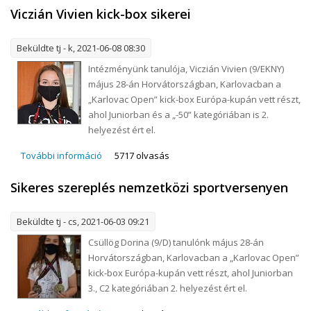
Viczián Vivien kick-box sikerei
Beküldte
tj
- k, 2021-06-08 08:30
Intézményünk tanulója, Viczián Vivien (9/EKNY)
május 28-án Horvátországban, Karlovacban a
„Karlovac Open” kick-box Európa-kupán vett részt,
ahol Juniorban és a „-50” kategóriában is 2.
helyezést ért el.
További információ
Viczián Vivien kick-box sikerei tartalommal
5717 olvasás
kapcsolatosan
Sikeres szereplés nemzetközi sportversenyen
Beküldte
tj
- cs, 2021-06-03 09:21
Csüllög Dorina (9/D) tanulónk május 28-án
Horvátországban, Karlovacban a „Karlovac Open”
kick-box Európa-kupán vett részt, ahol Juniorban
3., C2 kategóriában 2. helyezést ért el.