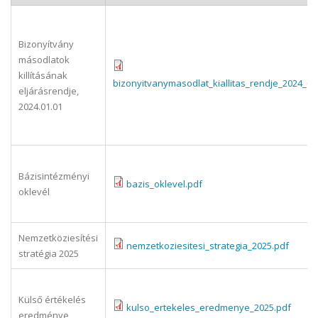
Bizonyítvány
másodlatok
killításának
bizonyitvanymasodlat_kiallitas_rendje_2024_01
eljárásrendje,
2024.01.01
Bázisintézményi
bazis_oklevel.pdf
oklevél
Nemzetköziesítési
nemzetkoziesitesi_strategia_2025.pdf
stratégia 2025
Külső értékelés
kulso_ertekeles_eredmenye_2025.pdf
eredménye