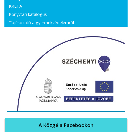
KRÉTA
Könyvtári katalógus
Tájékozató a gyermekvédelemről
A Közgé a Facebookon