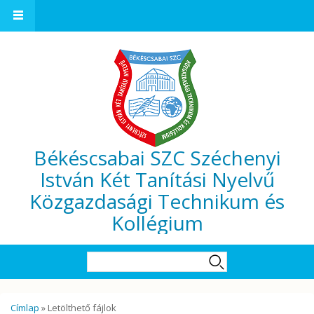
Ugrás a tartalomra
Békéscsabai SZC Széchenyi
István Két Tanítási Nyelvű
Közgazdasági Technikum és
Kollégium
Keresés űrlap
Keresés
Jelenlegi hely
Címlap
» Letölthető fájlok