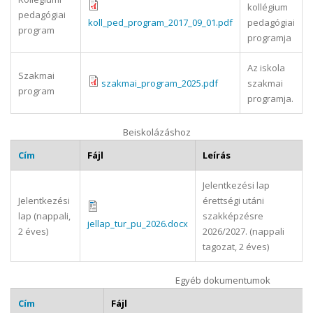
kollégium
pedagógiai
koll_ped_program_2017_09_01.pdf
pedagógiai
program
programja
Az iskola
Szakmai
szakmai_program_2025.pdf
szakmai
program
programja.
Beiskolázáshoz
Cím
Fájl
Leírás
Jelentkezési lap
Jelentkezési
érettségi utáni
lap (nappali,
szakképzésre
jellap_tur_pu_2026.docx
2 éves)
2026/2027. (nappali
tagozat, 2 éves)
Egyéb dokumentumok
Cím
Fájl