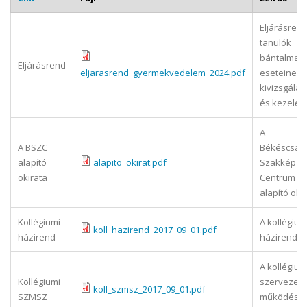
Eljárásrend
tanulók
bántalmaz
Eljárásrend
eljarasrend_gyermekvedelem_2024.pdf
eseteinek
kivizsgálá
és kezelés
A
A BSZC
Békéscsab
alapító
alapito_okirat.pdf
Szakképzé
okirata
Centrum
alapító oki
Kollégiumi
A kollégium
koll_hazirend_2017_09_01.pdf
házirend
házirendje
A kollégium
Kollégiumi
szervezeti
koll_szmsz_2017_09_01.pdf
SZMSZ
működési