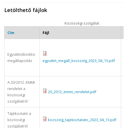
Letölthető fájlok
Közösségi szolgálat
Cím
Fájl
Le
Eg
m
Együttműködési
is
megállapodás
egyuttm_megall_kozszolg_2023_04_13.pdf
be
kö
A 20/2012. EMMI
A 
rendelet a
kö
20_2012_emmi_rendelet.pdf
közösségi
sz
szolgálatról
ré
Tájékoztató a
Tá
közösségi
kozszolg_tajekoztatato_2023_04_13.pdf
is
szolgálatról
sz