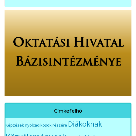
Címkefelhő
Diákoknak
Képzések nyolcadikosok részére