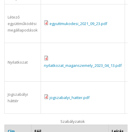
Az
Létező
li
együttműködési
egyuttmukodesi_2021_09_23.pdf
is
megállapodások
eg
me
Ny
m
Nyilatkozat
vé
nyilatkozat_maganszemely_2023_04_13.pdf
sz
te
A 
Jogszabályi
sz
jogszabalyi_hatter.pdf
háttér
jo
há
Szabályzatok
Cím
Fájl
Leírás