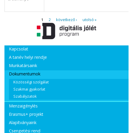
Oldalak
1
2
következő ›
utolsó »
Kapcsolat
A tanév helyi rendje
Munkatársaink
Dokumentumok
Közösségi szolgálat
Szakmai gyakorlat
Szabályzatok
Menzaigénylés
Erasmus+ projekt
Alapítványaink
Csengetési rend