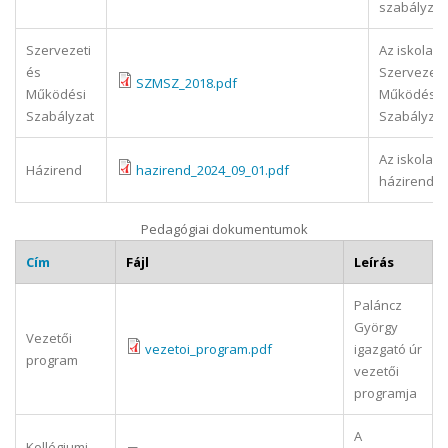
szabályzat
Szervezeti
Az iskola
és
Szervezeti
SZMSZ_2018.pdf
Működési
Működési
Szabályzat
Szabályzat
Az iskola
Házirend
hazirend_2024_09_01.pdf
házirendje.
Pedagógiai dokumentumok
Cím
Fájl
Leírás
Paláncz
György
Vezetői
vezetoi_program.pdf
igazgató úr
program
vezetői
programja
A
Kollégiumi