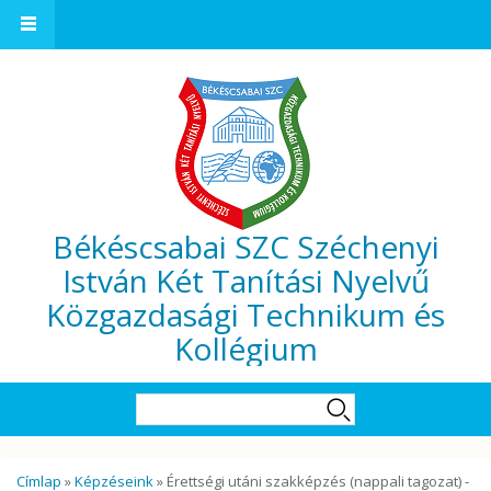
Ugrás a tartalomra
Békéscsabai SZC Széchenyi
István Két Tanítási Nyelvű
Közgazdasági Technikum és
Kollégium
Keresés űrlap
Keresés
Jelenlegi hely
Címlap
»
Képzéseink
» Érettségi utáni szakképzés (nappali tagozat) -