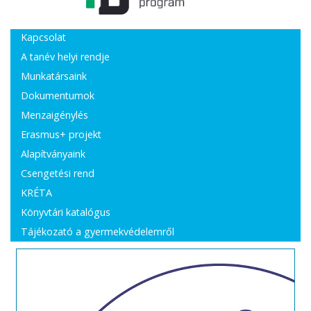
Kapcsolat
A tanév helyi rendje
Munkatársaink
Dokumentumok
Menzaigénylés
Erasmus+ projekt
Alapítványaink
Csengetési rend
KRÉTA
Könyvtári katalógus
Tájékozató a gyermekvédelemről