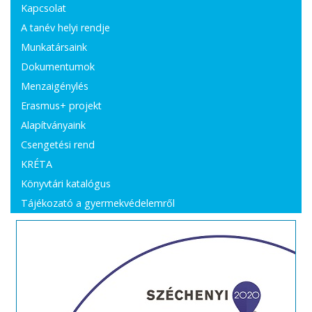
Kapcsolat
A tanév helyi rendje
Munkatársaink
Dokumentumok
Menzaigénylés
Erasmus+ projekt
Alapítványaink
Csengetési rend
KRÉTA
Könyvtári katalógus
Tájékozató a gyermekvédelemről