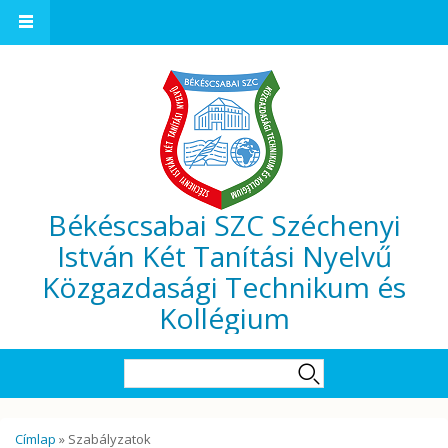
Ugrás a tartalomra
Békéscsabai SZC Széchenyi
István Két Tanítási Nyelvű
Közgazdasági Technikum és
Kollégium
Keresés űrlap
Keresés
Jelenlegi hely
Címlap
» Szabályzatok