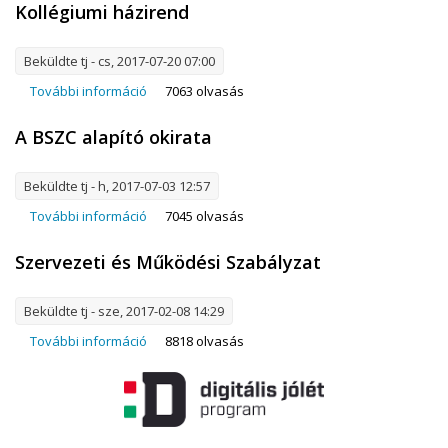
Kollégiumi házirend
Beküldte
tj
- cs, 2017-07-20 07:00
További információ
Kollégiumi házirend tartalommal kapcsolatosan
7063 olvasás
A BSZC alapító okirata
Beküldte
tj
- h, 2017-07-03 12:57
További információ
A BSZC alapító okirata tartalommal
7045 olvasás
kapcsolatosan
Szervezeti és Működési Szabályzat
Beküldte
tj
- sze, 2017-02-08 14:29
További információ
Szervezeti és Működési Szabályzat tartalommal
8818 olvasás
kapcsolatosan