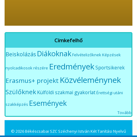
Címkefelhő
Diákoknak
Beiskolázás
Felvételizőknek
Képzések
Eredmények
Sportsikerek
nyolcadikosok részére
Közvéleménynek
Erasmus+ projekt
Szülőknek
Külföldi szakmai gyakorlat
Érettségi utáni
Események
szakképzés
Tovább
© 2026 Békéscsabai SZC Széchenyi István Két Tanítási Nyelvű