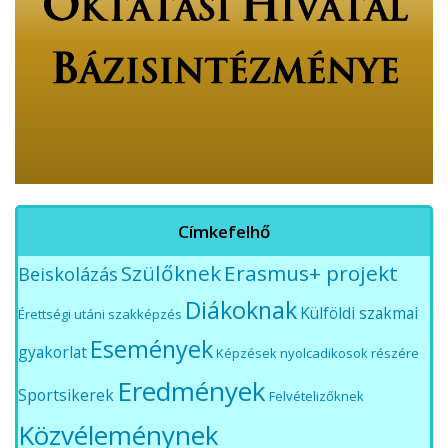
Címkefelhő
Szülőknek
Erasmus+ projekt
Beiskolázás
Diákoknak
Külföldi szakmai
Érettségi utáni szakképzés
Események
gyakorlat
Képzések nyolcadikosok részére
Eredmények
Sportsikerek
Felvételizőknek
Közvéleménynek