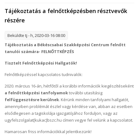
Tájékoztatás a felnőttképzésben résztvevők
részére
Beküldte
tj
- h, 2020-03-16 08:00
Tájékoztatás a Békéscsabai Szakképzési Centrum felnőtt
tanulói számára- FELNŐTTKÉPZÉS
Tisztelt Felnőttképzési Hallgatók!
Felnőttképzéssel kapcsolatos tudnivalók:
2020. március 16-án, hétfőtől a korábbi információk kiegészítéseként
a felnőttképzési tanfolyamok
további utasításig
felfüggesztésre kerülnek
. Kérünk minden tanfolyami hallgatót,
amennyiben problémát észlel vagy kérdése van, abban az esetben
elsődlegesen a tagiskolája igazgatójához forduljon, vagy az
ugyfelszolgalat[kukac]bszc.hu címen vegye fel velünk a kapcsolatot.
Hamarosan friss információkkal jelentkezünk!