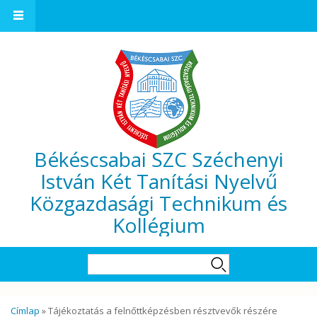
Ugrás a tartalomra
Békéscsabai SZC Széchenyi
István Két Tanítási Nyelvű
Közgazdasági Technikum és
Kollégium
Keresés űrlap
Keresés
Jelenlegi hely
Címlap
» Tájékoztatás a felnőttképzésben résztvevők részére