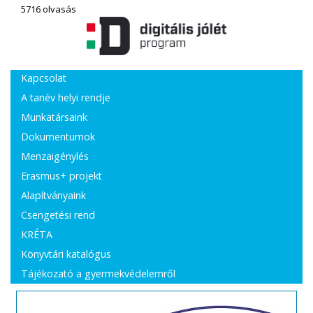
5716 olvasás
Kapcsolat
A tanév helyi rendje
Munkatársaink
Dokumentumok
Menzaigénylés
Erasmus+ projekt
Alapítványaink
Csengetési rend
KRÉTA
Könyvtári katalógus
Tájékozató a gyermekvédelemről