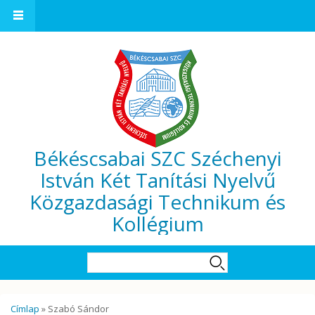
Ugrás a tartalomra
Békéscsabai SZC Széchenyi
István Két Tanítási Nyelvű
Közgazdasági Technikum és
Kollégium
Keresés űrlap
Keresés
Jelenlegi hely
Címlap
» Szabó Sándor