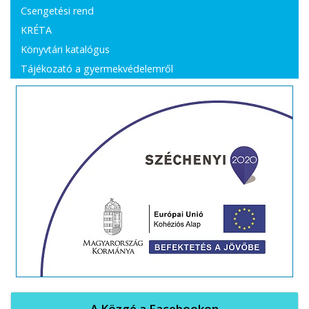
Csengetési rend
KRÉTA
Könyvtári katalógus
Tájékozató a gyermekvédelemről
A Közgé a Facebookon