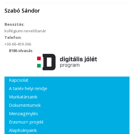
Szabó Sándor
Beosztás:
kollégiumi nevelőtanár
Telefon:
+36-66-459-366
8186 olvasás
Kapcsolat
A tanév helyi rendje
Munkatársaink
Dokumentumok
Menzaigénylés
Erasmus+ projekt
Alapítványaink