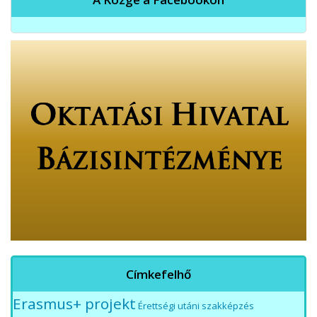
Címkefelhő
Erasmus+ projekt
Érettségi utáni szakképzés