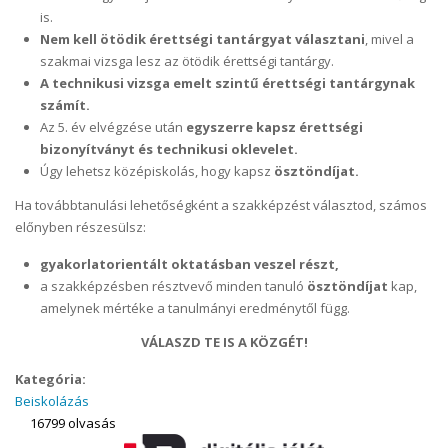
is.
Nem kell ötödik érettségi tantárgyat választani
, mivel a
szakmai vizsga lesz az ötödik érettségi tantárgy.
A technikusi vizsga emelt szintű érettségi tantárgynak
számít.
Az 5. év elvégzése után
egyszerre kapsz érettségi
bizonyítványt és technikusi oklevelet.
Úgy lehetsz középiskolás, hogy kapsz
ösztöndíjat.
Ha továbbtanulási lehetőségként a szakképzést választod, számos
előnyben részesülsz:
gyakorlatorientált oktatásban veszel részt,
a szakképzésben résztvevő minden tanuló
ösztöndíjat
kap,
amelynek mértéke a tanulmányi eredménytől függ.
VÁLASZD TE IS A KÖZGÉT!
Kategória:
Beiskolázás
16799 olvasás