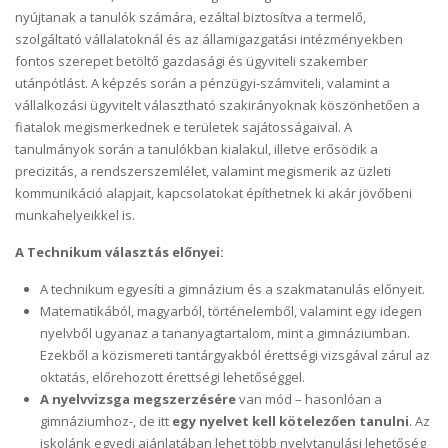
nyújtanak a tanulók számára, ezáltal biztosítva a termelő,
szolgáltató vállalatoknál és az államigazgatási intézményekben
fontos szerepet betöltő gazdasági és ügyviteli szakember
utánpótlást. A képzés során a pénzügyi-számviteli, valamint a
vállalkozási ügyvitelt választható szakirányoknak köszönhetően a
fiatalok megismerkednek e területek sajátosságaival. A
tanulmányok során a tanulókban kialakul, illetve erősödik a
precizitás, a rendszerszemlélet, valamint megismerik az üzleti
kommunikáció alapjait, kapcsolatokat építhetnek ki akár jövőbeni
munkahelyeikkel is.
A Technikum választás előnyei:
A technikum egyesíti a gimnázium és a szakmatanulás előnyeit.
Matematikából, magyarból, történelemből, valamint egy idegen
nyelvből ugyanaz a tananyagtartalom, mint a gimnáziumban.
Ezekből a közismereti tantárgyakból érettségi vizsgával zárul az
oktatás, előrehozott érettségi lehetőséggel.
A nyelvvizsga megszerzésére
van mód – hasonlóan a
gimnáziumhoz-, de itt
egy nyelvet kell kötelezően tanulni
. Az
iskolánk egyedi ajánlatában lehet több nyelvtanulási lehetőség