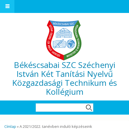
Ugrás a tartalomra
Békéscsabai SZC Széchenyi
István Két Tanítási Nyelvű
Közgazdasági Technikum és
Kollégium
Keresés űrlap
Keresés
Jelenlegi hely
Címlap
» A 2021/2022. tanévben induló képzéseink