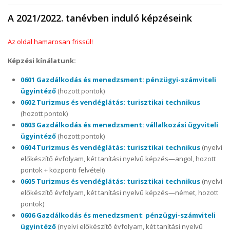
A 2021/2022. tanévben induló képzéseink
Az oldal hamarosan frissül!
Képzési kínálatunk:
0601 Gazdálkodás és menedzsment: pénzügyi-számviteli
ügyintéző
(hozott pontok)
0602 Turizmus és vendéglátás: turisztikai technikus
(hozott pontok)
0603 Gazdálkodás és menedzsment: vállalkozási ügyviteli
ügyintéző
(hozott pontok)
0604 Turizmus és vendéglátás: turisztikai technikus
(nyelvi
előkészítő évfolyam, két tanítási nyelvű képzés—angol, hozott
pontok + központi felvételi)
0605 Turizmus és vendéglátás: turisztikai technikus
(nyelvi
előkészítő évfolyam, két tanítási nyelvű képzés—német, hozott
pontok)
0606 Gazdálkodás és menedzsment
:
pénzügyi-számviteli
ügyintéző
(nyelvi előkészítő évfolyam, két tanítási nyelvű