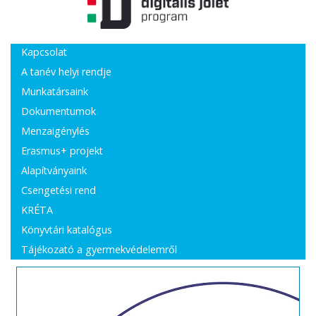
Kapcsolat
A tanév helyi rendje
Munkatársaink
Dokumentumok
Menzaigénylés
Erasmus+ projekt
Alapítványaink
Csengetési rend
KRÉTA
Könyvtári katalógus
Tájékozató a gyermekvédelemről