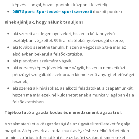
képzés—angol, hozott pontok + központi felvételi)
0607 Sport: Sportedző– sportszervező
(hozott pontok)
Kinek ajánljuk, hogy nálunk tanuljon?
aki szereti az idegen nyelveket, hiszen a kéttannyelvű
osztályban végzettek 99%-a felsőfokú nyelvvizsgát szerez,
aki tovább szeretne tanulni, hiszen a végzősök 2/3-a már az
első évben bekerül a felsőoktatásba,
aki piacképes szakmára vágyik,
aki versenyképes jövedelemre vágyik, hiszen a nemzetközi
pénzügyi szolgáltató szektorban kiemelkedő anyagi lehetőségei
lesznek,
aki szereti a kihívásokat, az alkotó feladatokat, a csapatmunkát,
hiszen ma már ezek nélkülözhetetlenek a munka világában és a
felsőoktatásban.
Tájékoztató a gazdálkodás és menedzsment ágazatról:
A szakmaterület a közgazdasági és az ügyviteli területeket foglalja
magába. A képzések az irodai munkavégzéshez nélkülözhetetlen
adminisztrációs, informatikai és gazdasági szakmai ismereteket