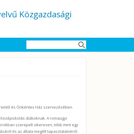
yelvű Közgazdasági
Keresés űrlap
Keresés
teremtő és Önkéntes Ház szervezésében.
 középiskolás diákoknak. A romaügyi
orokban szerepelt sikeresen, több mint egy
tásáról és az általa megélt tapasztalatokról.