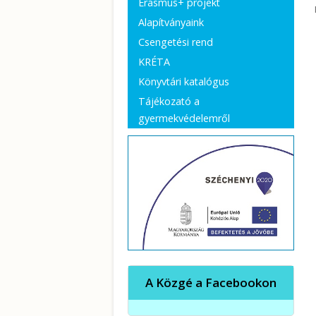
Erasmus+ projekt
Alapítványaink
Csengetési rend
KRÉTA
Könyvtári katalógus
Tájékozató a
gyermekvédelemről
A Közgé a Facebookon