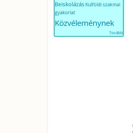
Beiskolázás
Külföldi szakmai
gyakorlat
Közvéleménynek
Tovább