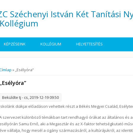
C Széchenyi István Két Tanítási N
Kollégium
KÉPZÉSEINK
KOLLÉGIUM
HELYETTESÍTÉS
Jelenlegi hely
Címlap
» „Esélyóra”
„Esélyóra”
Beküldte
tj
- cs, 2019-12-19 09:50
Iskolánk diákjai előadáson vehettek részt a Békés Megyei Család, Esély
A szervezet különböző témákban tart rendhagyó órákat az általános és a
esélyórán Samu Ernő, aki a Megasztár és az X-faktor tehetségkutató műs
éve vállalja, hogy mesél a cigány származásáról, a kultúrájukról, az identi