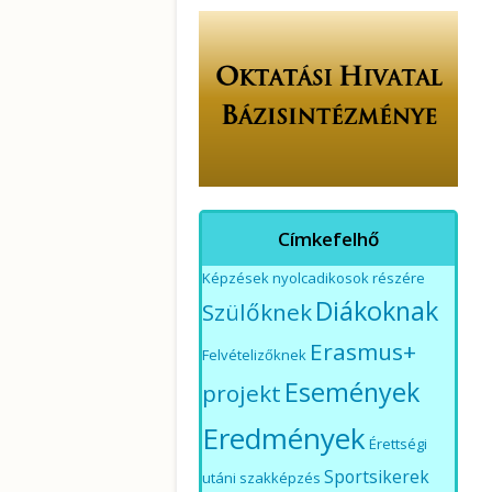
Címkefelhő
Képzések nyolcadikosok részére
Diákoknak
Szülőknek
Erasmus+
Felvételizőknek
Események
projekt
Eredmények
Érettségi
Sportsikerek
utáni szakképzés